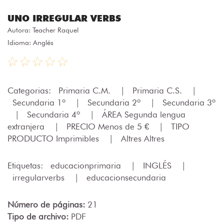
UNO IRREGULAR VERBS
Autora:
Teacher Raquel
Idioma: Anglés
Categorias:
Primaria C.M.
|
Primaria C.S.
|
Secundaria 1º
|
Secundaria 2º
|
Secundaria 3º
|
Secundaria 4º
|
ÁREA Segunda lengua
extranjera
|
PRECIO Menos de 5 €
|
TIPO
PRODUCTO Imprimibles
|
Altres Altres
Etiquetas:
educacionprimaria
|
INGLÉS
|
irregularverbs
|
educacionsecundaria
Número de páginas:
21
Tipo de archivo:
PDF