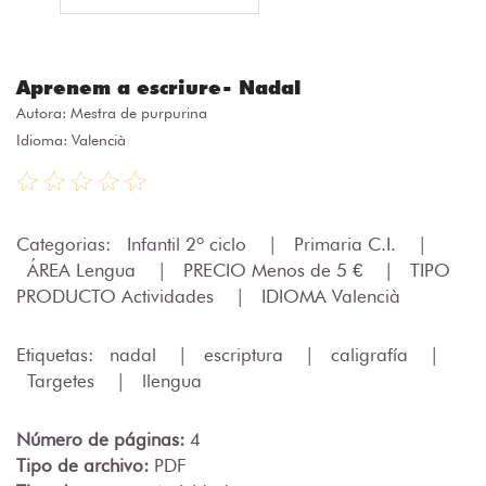
Aprenem a escriure- Nadal
Autora:
Mestra de purpurina
Idioma: Valencià
Categorias:
Infantil 2º ciclo
|
Primaria C.I.
|
ÁREA Lengua
|
PRECIO Menos de 5 €
|
TIPO
PRODUCTO Actividades
|
IDIOMA Valencià
Etiquetas:
nadal
|
escriptura
|
caligrafía
|
Targetes
|
llengua
Número de páginas:
4
Tipo de archivo:
PDF