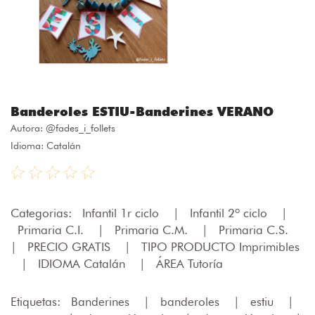
Banderoles ESTIU-Banderines VERANO
Autora:
@fades_i_follets
Idioma: Catalán
Categorias:
Infantil 1r ciclo
|
Infantil 2º ciclo
|
Primaria C.I.
|
Primaria C.M.
|
Primaria C.S.
|
PRECIO GRATIS
|
TIPO PRODUCTO Imprimibles
|
IDIOMA Catalán
|
ÁREA Tutoría
Etiquetas:
Banderines
|
banderoles
|
estiu
|