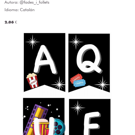
Autora:
@fades_i_follets
Idioma: Catalán
2.06 €