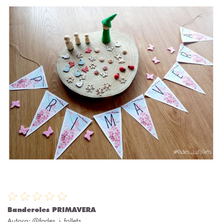
Banderoles PRIMAVERA
Autora:
@fades_i_follets