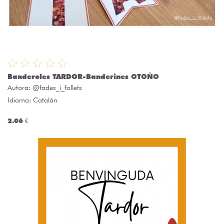
Banderoles TARDOR-Banderines OTOÑO
Autora:
@fades_i_follets
Idioma: Catalán
2.06 €