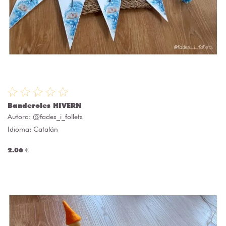
Banderoles HIVERN
Autora:
@fades_i_follets
Idioma: Catalán
2.06 €