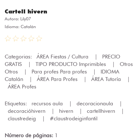
Cartell hivern
Autora:
Lily07
Idioma: Catalán
Categorias:
ÁREA Fiestas / Cultura
|
PRECIO
GRATIS
|
TIPO PRODUCTO Imprimibles
|
Otros
Otros
|
Para profes Para profes
|
IDIOMA
Catalán
|
ÁREA Para Profes
|
ÁREA Tutoría
|
ÁREA Profes
Etiquetas:
recursos aula
|
decoracionaula
|
decoracióhivern
|
hivern
|
cartellhivern
|
claustredeig
|
#claustrodeiginfantil
Número de páginas:
1