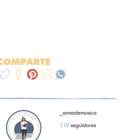
COMPARTE
_annademusica
110
seguidores