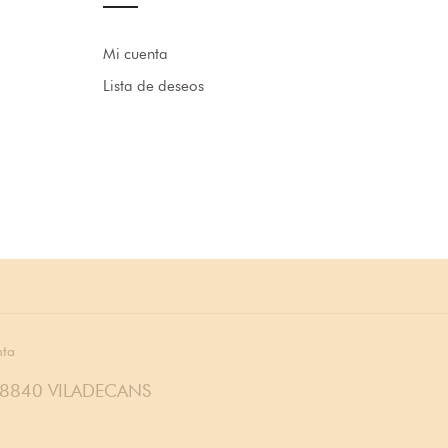
Mi cuenta
Lista de deseos
nta
08840 VILADECANS