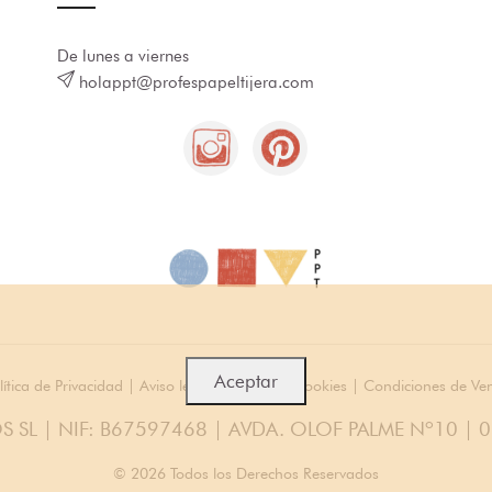
De lunes a viernes
holappt@profespapeltijera.com
Aceptar
lítica de Privacidad
|
Aviso legal
|
Política de cookies
|
Condiciones de Ve
S SL | NIF: B67597468 | AVDA. OLOF PALME Nº10 | 
© 2026 Todos los Derechos Reservados