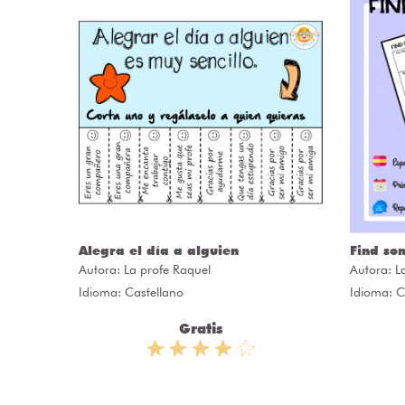
ncias
Alegra el día a alguien
Find so
Autora:
La profe Raquel
Autora:
L
apitANA
Idioma: Castellano
Idioma: C
Gratis