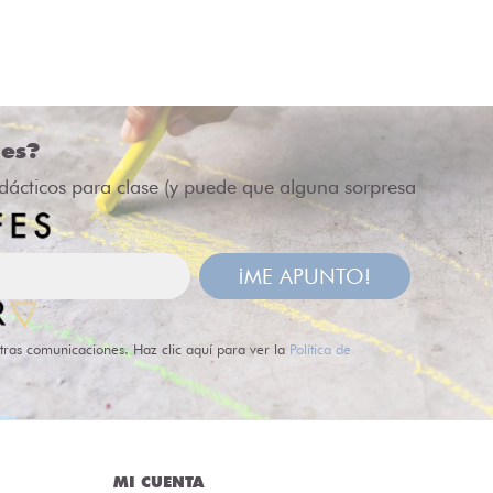
des?
idácticos para clase (y puede que alguna sorpresa
¡ME APUNTO!
tras comunicaciones. Haz clic aquí para ver la
Política de
MI CUENTA