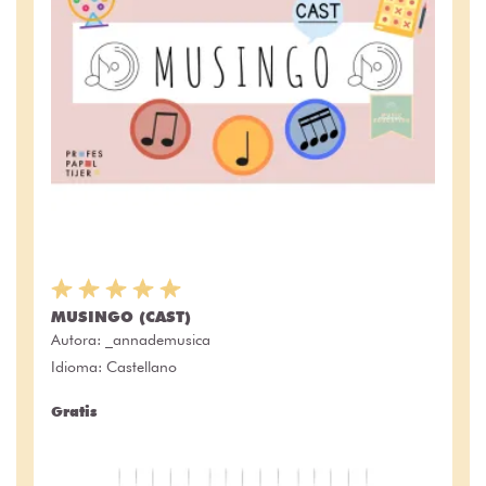
MUSINGO (CAST)
Autora:
_annademusica
Idioma: Castellano
Gratis