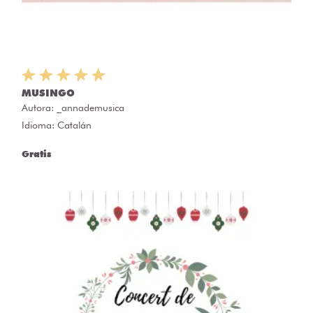
MUSINGO
Autora:
_annademusica
Idioma: Catalán
Gratis