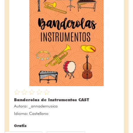
Banderolas de Instrumentos CAST
Autora:
_annademusica
Idioma: Castellano
Gratis