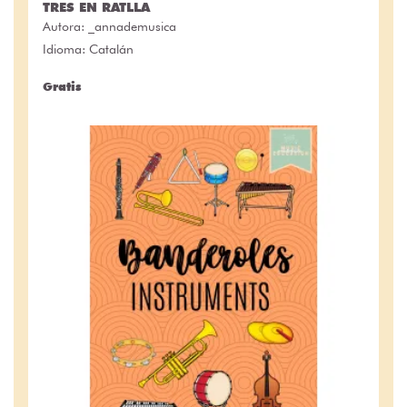
TRES EN RATLLA
Autora:
_annademusica
Idioma: Catalán
Gratis