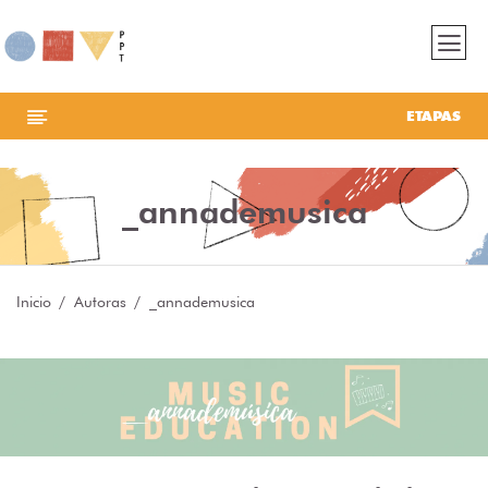
ETAPAS
_annademusica
Inicio
Autoras
_annademusica