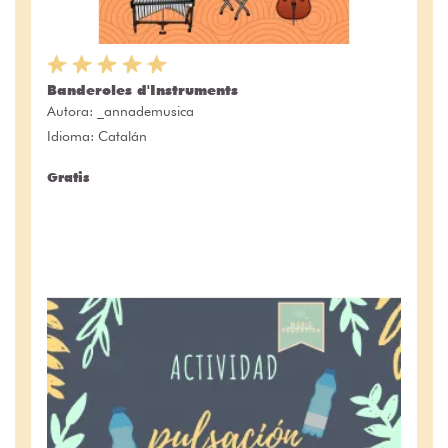
Banderoles d'Instruments
Autora:
_annademusica
Idioma: Catalán
Gratis