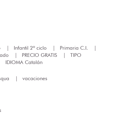
lo
|
Infantil 2º ciclo
|
Primaria C.I.
|
izado
|
PRECIO GRATIS
|
TIPO
|
IDIOMA Catalán
squa
|
vacaciones
s