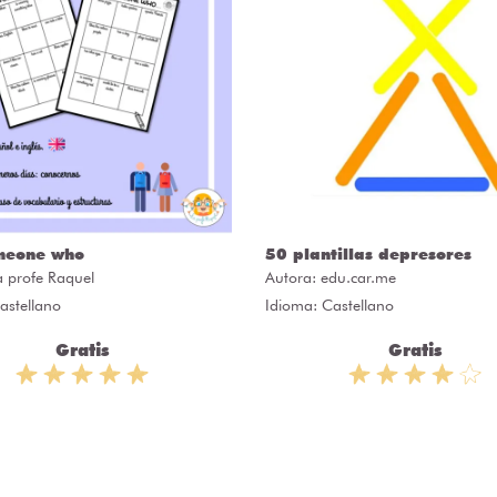
meone who
50 plantillas depresores
a profe Raquel
Autora:
edu.car.me
astellano
Idioma: Castellano
Gratis
Gratis