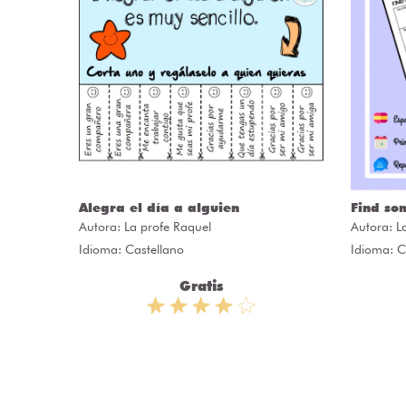
ÒRIES
Alegra el día a alguien
Find so
Autora:
La profe Raquel
Autora:
L
Idioma: Castellano
Idioma: C
Gratis