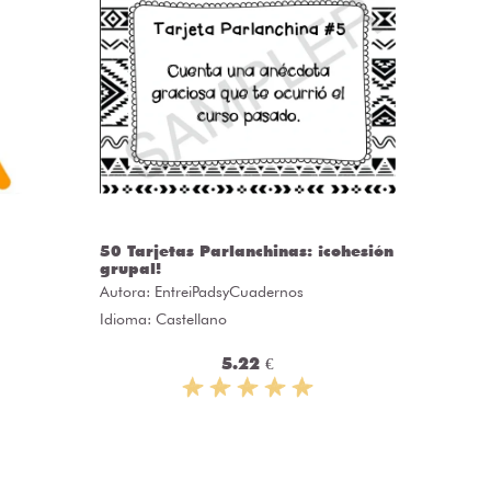
50 Tarjetas Parlanchinas: ¡cohesión
CLASS
grupal!
Autora:
C
Autora:
EntreiPadsyCuadernos
Idioma: 
Idioma: Castellano
5.22 €