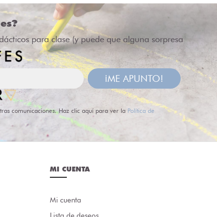
des?
idácticos para clase (y puede que alguna sorpresa
¡ME APUNTO!
tras comunicaciones. Haz clic aquí para ver la
Política de
MI CUENTA
Mi cuenta
Lista de deseos