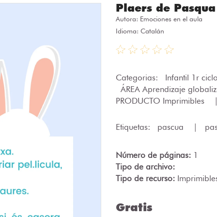
Plaers de Pasqua
Autora:
Emociones en el aula
Idioma: Catalán
Categorias:
Infantil 1r cic
ÁREA Aprendizaje global
PRODUCTO Imprimibles
Etiquetas:
pascua
|
pa
Número de páginas:
1
Tipo de archivo:
Tipo de recurso:
Imprimible
Gratis