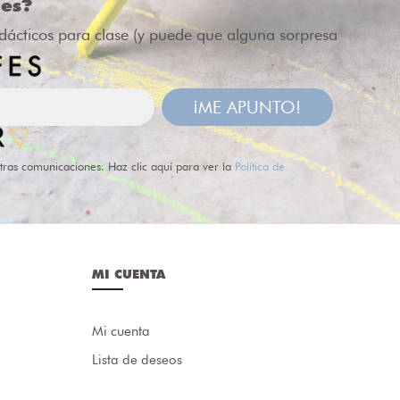
des?
idácticos para clase (y puede que alguna sorpresa
¡ME APUNTO!
tras comunicaciones. Haz clic aquí para ver la
Política de
MI CUENTA
Mi cuenta
Lista de deseos