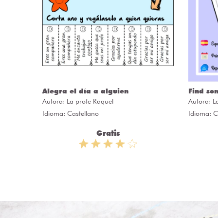
ÒRIES
Alegra el día a alguien
Find so
Autora:
La profe Raquel
Autora:
L
Idioma: Castellano
Idioma: C
Gratis