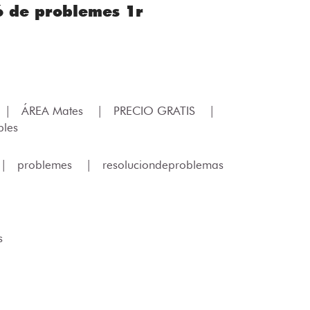
ió de problemes 1r
|
ÁREA Mates
|
PRECIO GRATIS
|
les
|
problemes
|
resoluciondeproblemas
s