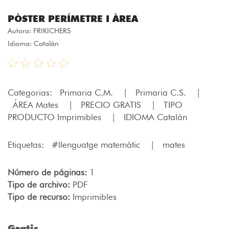
PÒSTER PERÍMETRE I ÀREA
Autora:
FRIKICHERS
Idioma: Catalán
Categorias:
Primaria C.M.
|
Primaria C.S.
|
ÁREA Mates
|
PRECIO GRATIS
|
TIPO
PRODUCTO Imprimibles
|
IDIOMA Catalán
Etiquetas:
#llenguatge matemàtic
|
mates
Número de páginas:
1
Tipo de archivo:
PDF
Tipo de recurso:
Imprimibles
Gratis