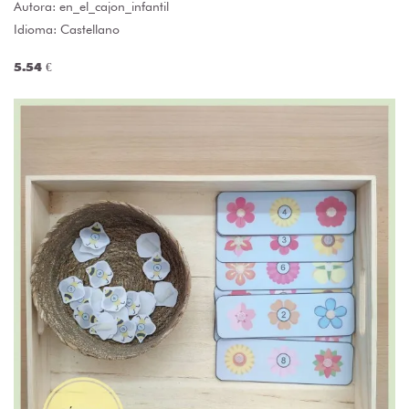
Autora:
en_el_cajon_infantil
Idioma: Castellano
5.54 €