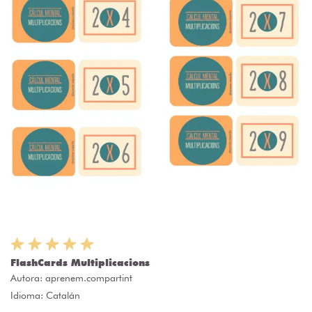
FlashCards Multiplicacions
Autora:
aprenem.compartint
Idioma: Catalán