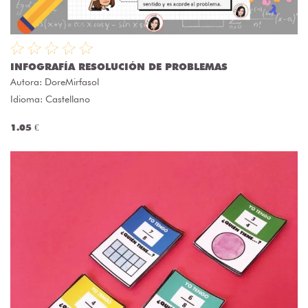
INFOGRAFÍA RESOLUCIÓN DE PROBLEMAS
Autora:
DoreMirfasol
Idioma: Castellano
1.05 €