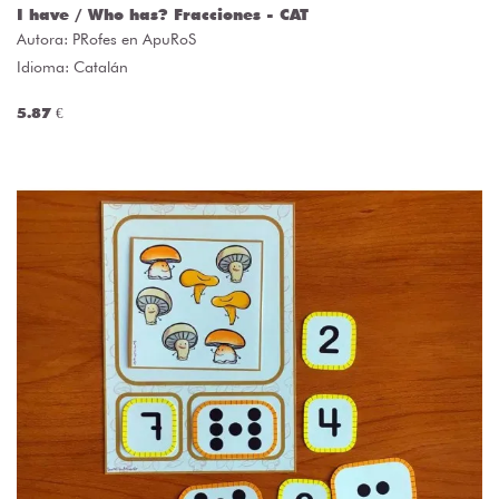
I have / Who has? Fracciones - CAT
Autora:
PRofes en ApuRoS
Idioma: Catalán
5.87 €