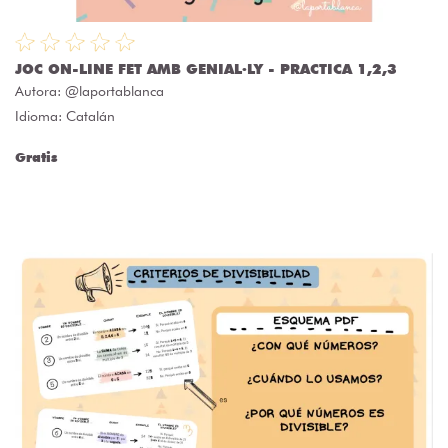
JOC ON-LINE FET AMB GENIAL·LY - PRACTICA 1,2,3
Autora:
@laportablanca
Idioma: Catalán
Gratis