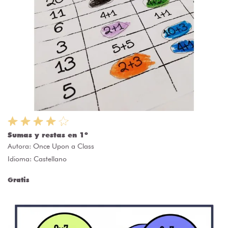
Sumas y restas en 1º
Autora:
Once Upon a Class
Idioma: Castellano
Gratis