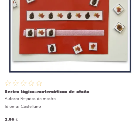
Series lógico-matemáticas de otoño
Autora:
Petjades de mestre
Idioma: Castellano
2.06 €