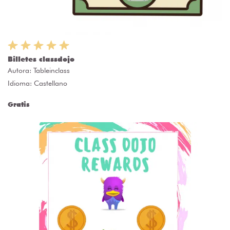
Billetes classdojo
Autora:
Tableinclass
Idioma: Castellano
Gratis