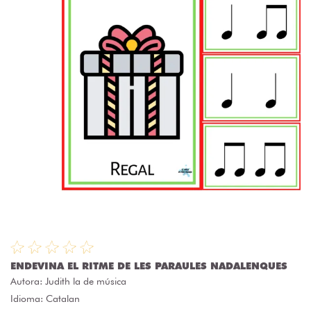
ENDEVINA EL RITME DE LES PARAULES NADALENQUES
Autora:
Judith la de música
Idioma: Catalan