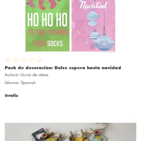
Pack de decoración: Dulce espera hasta navidad
Autora:
Lluvia de ideas
Idioma: Spanish
Gratis