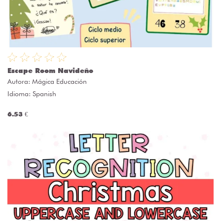
Escape Room Navideño
Autora:
Mágica Educación
Idioma: Spanish
6.53 €