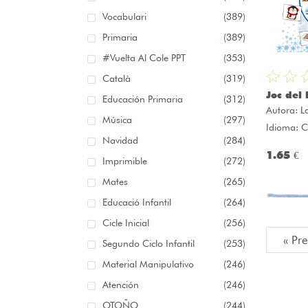
Vocabulari
(389)
Primaria
(389)
#Vuelta Al Cole PPT
(353)
Català
(319)
Joc del 
Educación Primaria
(312)
Autora:
L
Música
(297)
Idioma: C
Navidad
(284)
1.65 €
Imprimible
(272)
Mates
(265)
Educació Infantil
(264)
Cicle Inicial
(256)
« Pr
Segundo Ciclo Infantil
(253)
Material Manipulativo
(246)
Atención
(246)
OTOÑO
(244)