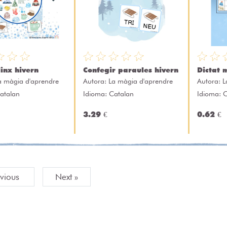
linx hivern
Confegir paraules hivern
Dictat 
a màgia d'aprendre
Autora:
La màgia d'aprendre
Autora:
L
atalan
Idioma: Catalan
Idioma: 
3.29 €
0.62 €
evious
Next »