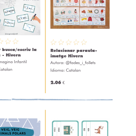
busca/escriu la
Relacionar paraula-
 - Hivern
imatge Hivern
magina Infantil
Autora:
@fades_i_follets
Catalan
Idioma: Catalan
2.06 €