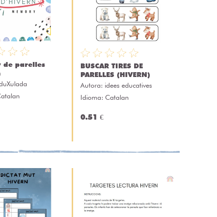
 de parelles
BUSCAR TIRES DE
n
PARELLES (HIVERN)
duXulada
Autora:
idees educatives
Catalan
Idioma: Catalan
0.51 €