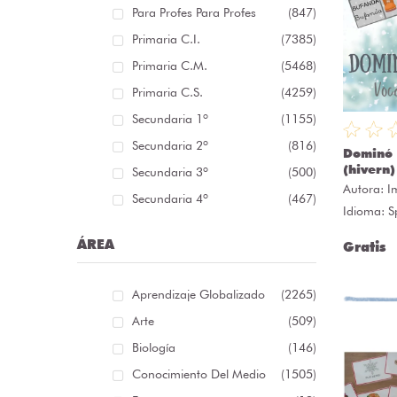
Para Profes Para Profes
(847)
Primaria C.I.
(7385)
Primaria C.M.
(5468)
Primaria C.S.
(4259)
Secundaria 1º
(1155)
Secundaria 2º
(816)
Dominó 
(hivern)
Secundaria 3º
(500)
Autora:
I
Secundaria 4º
(467)
Idioma: S
ÁREA
Gratis
Aprendizaje Globalizado
(2265)
Arte
(509)
Biología
(146)
Conocimiento Del Medio
(1505)