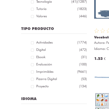
Tecnología
(41)
(1287)
Tutoría
(1823)
Valores
(446)
TIPO PRODUCTO
Vocabul
Actividades
(1774)
Autora:
F
Idioma: C
Digital
(472)
Ebook
(31)
1.23 €
Evaluación
(100)
Imprimibles
(9661)
Pizarra Digital
(53)
Proyecto
(134)
IDIOMA