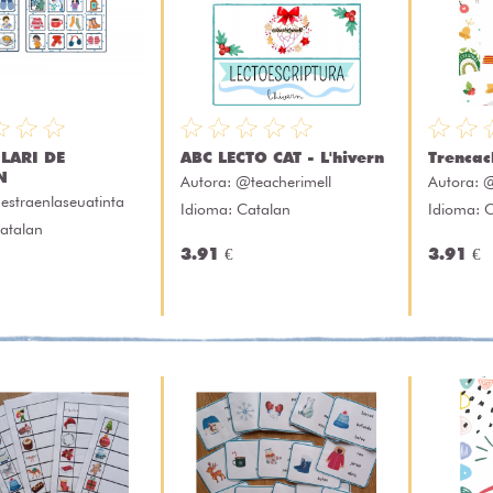
LARI DE
ABC LECTO CAT - L'hivern
Trencac
N
Autora:
@teacherimell
Autora:
@
estraenlaseuatinta
Idioma: Catalan
Idioma: 
atalan
3.91 €
3.91 €