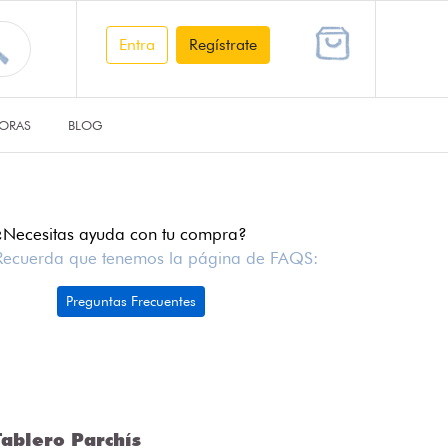
Entra
Regístrate
ORAS
BLOG
¿Necesitas ayuda con tu compra?
Recuerda que tenemos la página de FAQS:
Preguntas Frecuentes
ablero Parchís