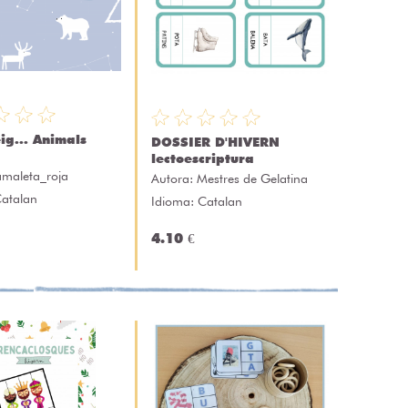
ig... Animals
DOSSIER D'HIVERN
lectoescriptura
amaleta_roja
Autora:
Mestres de Gelatina
Catalan
Idioma: Catalan
4.10 €