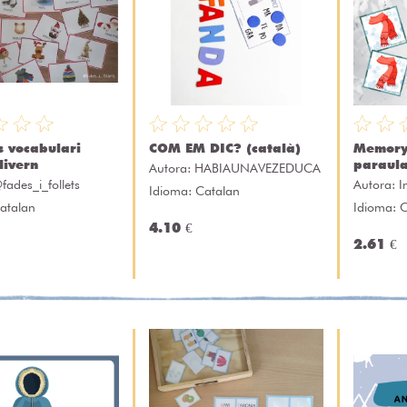
s vocabulari
COM EM DIC? (català)
Memory 
ivern
paraula
Autora:
HABIAUNAVEZEDUCA
fades_i_follets
Autora:
I
Idioma: Catalan
atalan
Idioma: 
4.10 €
2.61 €