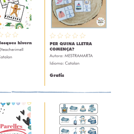
losques hivern
PER QUINA LLETRA
COMENÇA?
teacherimell
Autora:
MESTRAMARTA
Catalan
Idioma: Catalan
Gratis