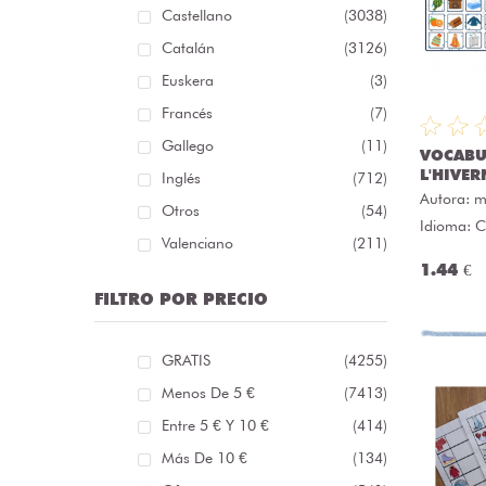
Castellano
(3038)
Catalán
(3126)
Euskera
(3)
Francés
(7)
Gallego
(11)
VOCABU
L'HIVER
Inglés
(712)
Autora:
m
Otros
(54)
Idioma: C
Valenciano
(211)
1.44 €
FILTRO POR PRECIO
GRATIS
(4255)
Menos De 5 €
(7413)
Entre 5 € Y 10 €
(414)
Más De 10 €
(134)