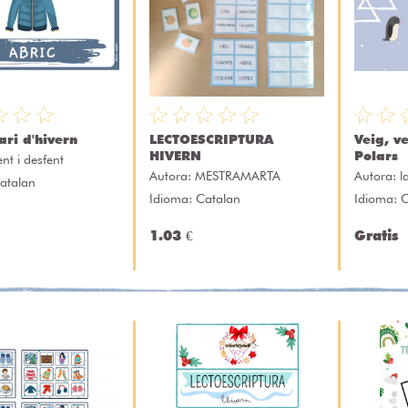
ari d'hivern
LECTOESCRIPTURA
Veig, ve
HIVERN
Polars
ent i desfent
Autora:
MESTRAMARTA
Autora:
l
atalan
Idioma: Catalan
Idioma: 
1.03 €
Gratis