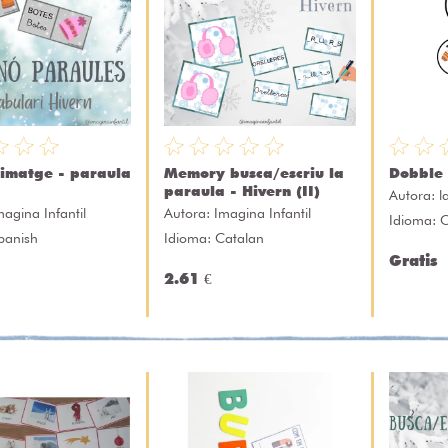
imatge - paraula
Memory busca/escriu la
Dobble 
paraula - Hivern (II)
Autora:
l
magina Infantil
Autora:
Imagina Infantil
Idioma: 
panish
Idioma: Catalan
Gratis
2.61 €