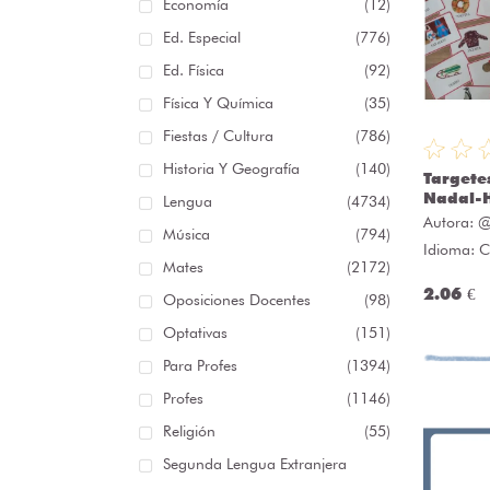
Economía
(12)
Ed. Especial
(776)
Ed. Física
(92)
Física Y Química
(35)
Fiestas / Cultura
(786)
Historia Y Geografía
(140)
Targete
Nadal-H
Lengua
(4734)
Autora:
@
Música
(794)
Idioma: C
Mates
(2172)
2.06 €
Oposiciones Docentes
(98)
Optativas
(151)
Para Profes
(1394)
Profes
(1146)
Religión
(55)
Segunda Lengua Extranjera