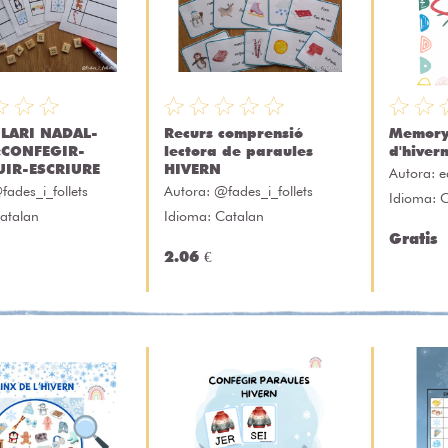
LARI NADAL-
Recurs comprensió
Memory
:CONFEGIR-
lectora de paraules
d'hiver
UIR-ESCRIURE
HIVERN
Autora:
e
fades_i_follets
Autora:
@fades_i_follets
Idioma: 
atalan
Idioma: Catalan
Gratis
2.06 €