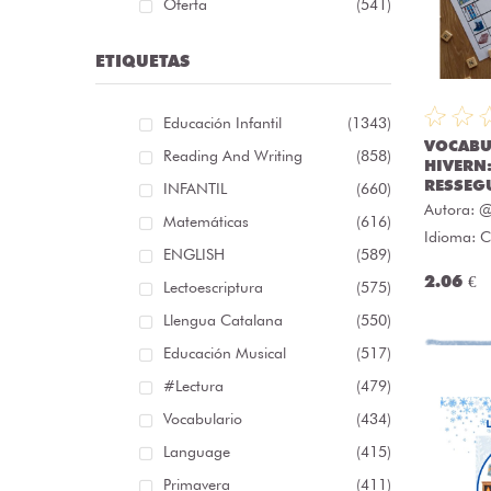
Oferta
(541)
ETIQUETAS
Educación Infantil
(1343)
VOCABU
Reading And Writing
(858)
HIVERN
RESSEG
INFANTIL
(660)
Autora:
@
Matemáticas
(616)
Idioma: C
ENGLISH
(589)
2.06 €
Lectoescriptura
(575)
Llengua Catalana
(550)
Educación Musical
(517)
#lectura
(479)
Vocabulario
(434)
Language
(415)
Primavera
(411)