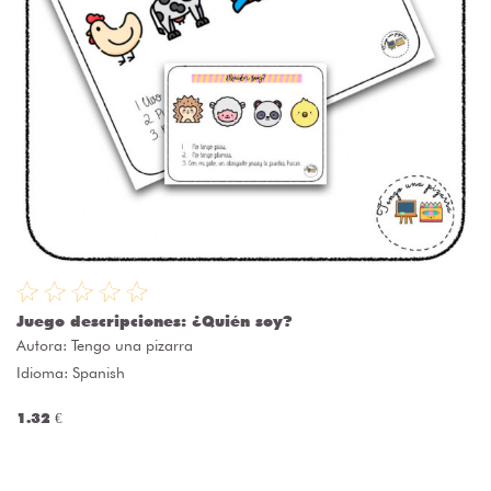
Juego descripciones: ¿Quién soy?
Autora:
Tengo una pizarra
Idioma: Spanish
1.32 €