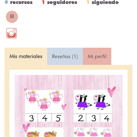
9
recursos
1
seguidores
1
siguiendo
EI
Mis materiales
Reseñas (1)
Mi perfil