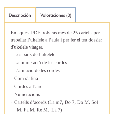
Descripción
Valoraciones (0)
En aquest PDF trobaràs més de 25 cartells per
treballar l’ukelele a l’aula i per fer el teu dossier
d'ukelele viatger.
Les parts de l’ukelele
·
La numeració de les cordes
·
L’afinació de les cordes
·
Com s’afina
·
Cordes a l’aire
·
Numeracions
·
Cartells d’acords (La m7, Do 7, Do M, Sol
·
M, Fa M, Re M, La 7)