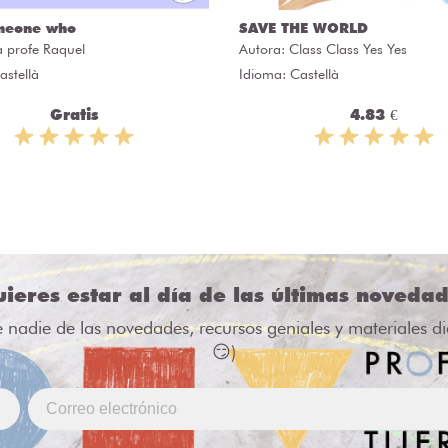
meone who
SAVE THE WORLD
a profe Raquel
Autora:
Class Class Yes Yes
astellà
Idioma: Castellà
Gratis
4.83 €
ieres estar al día de las últimas noveda
e nadie de las novedades, recursos geniales y materiales d
😏)