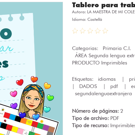
Tablero para trab
Autora:
LA MAESTRA DE MI COLE
Idioma: Castellà
Categorias:
Primaria C.I.
ÁREA Segunda lengua ext
PRODUCTO Imprimibles
Etiquetas:
idiomas
|
pr
|
DADOS
|
pdf
|
e
segundalenguaextranjera
Número de páginas:
2
Tipo de archivo:
PDF
Tipo de recurso:
Imprimible