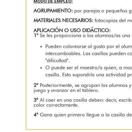
MODO DE EMPLEO:
AGRUPAMIENTO:
por parejas o pequeños g
MATERIALES NECESARIOS:
fotocopias del ma
APLICACIÓN O USO DIDÁCTICO:
1°
Se les proporciona a los alumnos/as una p
Pueden colorearse al gusto por el alum
intercambiables. Las casillas pueden c
"dificultad".
O puede ser el maestro/a quien, a mod
casilla. Esto supondría una actividad pr
2°
Posteriormente, se agrupan los alumnos y
juego y avanzar en el tablero.
3°
Al caer en una casilla deben: decir, escrib
color correctamente.
4°
Gana quien primero llegue a la casilla de