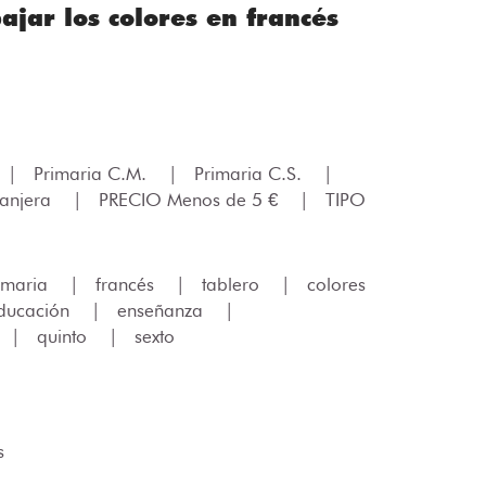
ajar los colores en francés
|
Primaria C.M.
|
Primaria C.S.
|
ranjera
|
PRECIO Menos de 5 €
|
TIPO
imaria
|
francés
|
tablero
|
colores
ducación
|
enseñanza
|
|
quinto
|
sexto
s