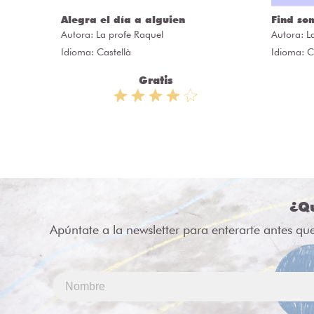
ÒRIES
Alegra el día a alguien
Find so
Autora:
La profe Raquel
Autora:
L
Idioma: Castellà
Idioma: C
Gratis
¿Qu
Apúntate a la newsletter para enterarte antes qu