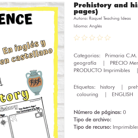
Prehistory and hi
pages)
Autora:
Raquel Teaching Ideas
Idioma: Anglés
Categorias:
Primaria C.M
geografía
|
PRECIO Men
PRODUCTO Imprimibles
Etiquetas:
history
|
preh
colouring
|
ENGLISH
Número de páginas:
0
Tipo de archivo:
Tipo de recurso:
Imprimible