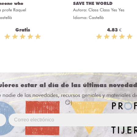
meone who
SAVE THE WORLD
a profe Raquel
Autora:
Class Class Yes Yes
astellà
Idioma: Castellà
Gratis
4.83 €
ieres estar al día de las últimas noveda
e nadie de las novedades, recursos geniales y materiales d
😏)