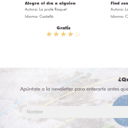
ÒRIES
Alegra el día a alguien
Find so
Autora:
La profe Raquel
Autora:
L
Idioma: Castellà
Idioma: C
Gratis
¿Qu
Apúntate a la newsletter para enterarte antes qu