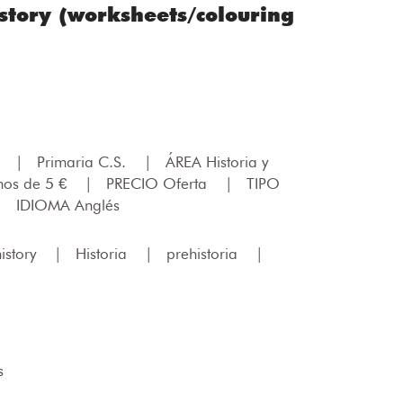
story (worksheets/colouring
.
|
Primaria C.S.
|
ÁREA Historia y
os de 5 €
|
PRECIO Oferta
|
TIPO
|
IDIOMA Anglés
istory
|
Historia
|
prehistoria
|
s