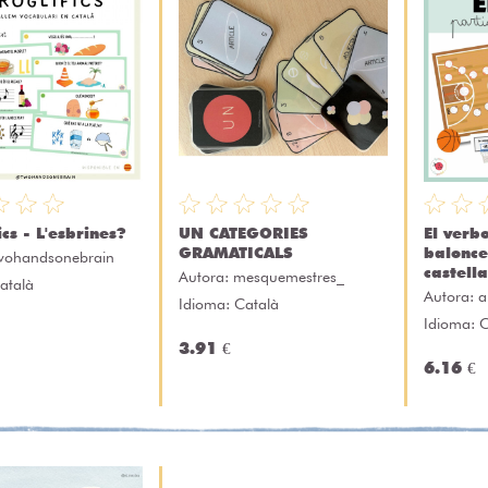
ics - L'esbrines?
UN CATEGORIES
El verb
GRAMATICALS
balonce
wohandsonebrain
castell
Autora:
mesquemestres_
atalà
Autora:
a
Idioma: Català
Idioma: C
3.91 €
6.16 €