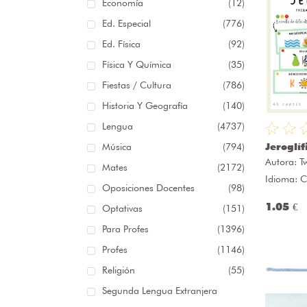
Economía
(12)
Ed. Especial
(776)
Ed. Física
(92)
Física Y Química
(35)
Fiestas / Cultura
(786)
Historia Y Geografía
(140)
Lengua
(4737)
Música
(794)
Jeroglíf
Autora:
T
Mates
(2172)
Idioma: C
Oposiciones Docentes
(98)
1.05 €
Optativas
(151)
Para Profes
(1396)
Profes
(1146)
Religión
(55)
Segunda Lengua Extranjera