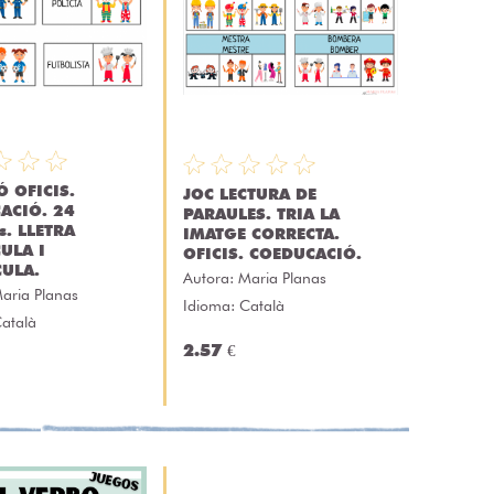
 OFICIS.
JOC LECTURA DE
ACIÓ. 24
PARAULES. TRIA LA
s. LLETRA
IMATGE CORRECTA.
ULA I
OFICIS. COEDUCACIÓ.
ULA.
Autora:
Maria Planas
aria Planas
Idioma: Català
Català
2.57 €