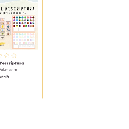
d'escriptura
et.mestra
atalà