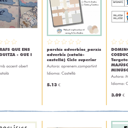
GRAFS QUE ENS
parchís adverbios_parxís
DOMINÓ
GUITZA - GUE I
adverbis (català-
COEDUC
castellà) Cicle superior
Targete
MAJÚSC
mb accent obert
Autora:
aprenem.compartint
MINÚSC
atalà
Idioma: Castellà
Autora:
M
Idioma: 
5.13 €
3.09 €