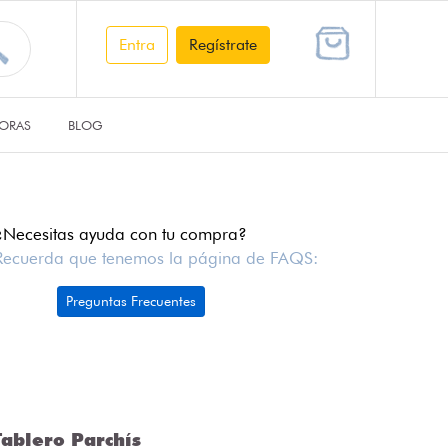
Entra
Regístrate
ORAS
BLOG
¿Necesitas ayuda con tu compra?
Recuerda que tenemos la página de FAQS:
Preguntas Frecuentes
ablero Parchís