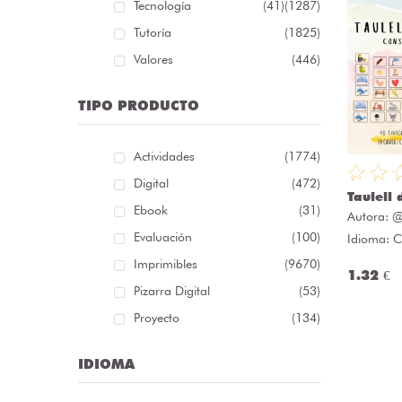
Tecnología
(41)
(1287)
Tutoría
(1825)
Valores
(446)
TIPO PRODUCTO
Actividades
(1774)
Digital
(472)
Taulell 
Ebook
(31)
Autora:
@
Evaluación
(100)
Idioma: C
Imprimibles
(9670)
1.32 €
Pizarra Digital
(53)
Proyecto
(134)
IDIOMA