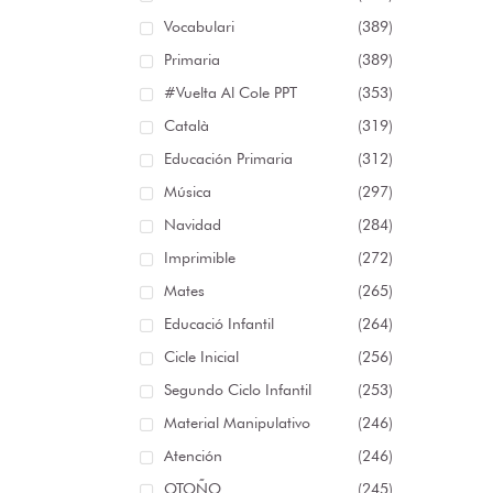
Vocabulari
(389)
Primaria
(389)
#Vuelta Al Cole PPT
(353)
Català
(319)
Educación Primaria
(312)
Música
(297)
Navidad
(284)
Imprimible
(272)
Mates
(265)
Educació Infantil
(264)
Cicle Inicial
(256)
Segundo Ciclo Infantil
(253)
Material Manipulativo
(246)
Atención
(246)
OTOÑO
(245)