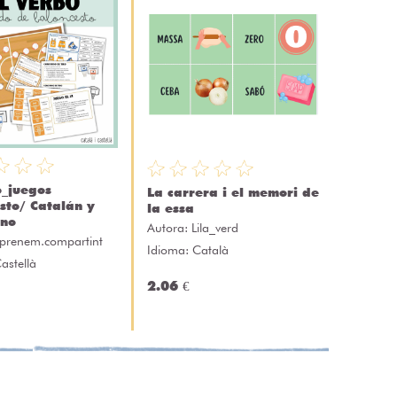
o_juegos
La carrera i el memori de
sto/ Catalán y
la essa
ano
Autora:
Lila_verd
prenem.compartint
Idioma: Català
astellà
2.06 €