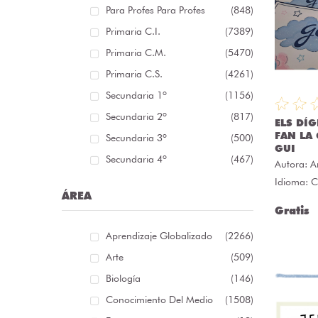
Para Profes Para Profes
(848)
Primaria C.I.
(7389)
Primaria C.M.
(5470)
Primaria C.S.
(4261)
Secundaria 1º
(1156)
Secundaria 2º
(817)
ELS DÍ
FAN LA 
Secundaria 3º
(500)
GUI
Secundaria 4º
(467)
Autora:
A
Idioma: C
ÁREA
Gratis
Aprendizaje Globalizado
(2266)
Arte
(509)
Biología
(146)
Conocimiento Del Medio
(1508)