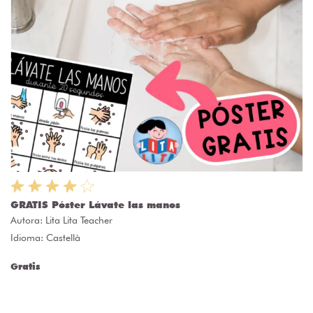
GRATIS Póster Lávate las manos
Autora:
Lita Lita Teacher
Idioma: Castellà
Gratis