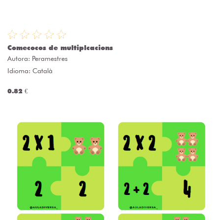
Comecocos de multiplcacions
Autora:
Peramestres
Idioma: Català
0.82 €