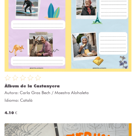
Àlbum de la Castanyera
Autora:
Carla Gras Bech / Maestra Alohaleta
Idioma: Català
4.10 €