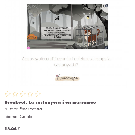
Breakout: La castanyera i en marrameu
Autora:
Emarmestra
Idioma: Català
13.04 €