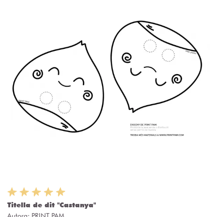
Titella de dit "Castanya"
Autora:
PRINT PAM