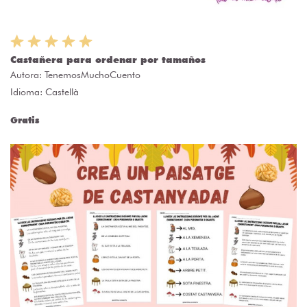
Castañera para ordenar por tamaños
Autora:
TenemosMuchoCuento
Idioma: Castellà
Gratis