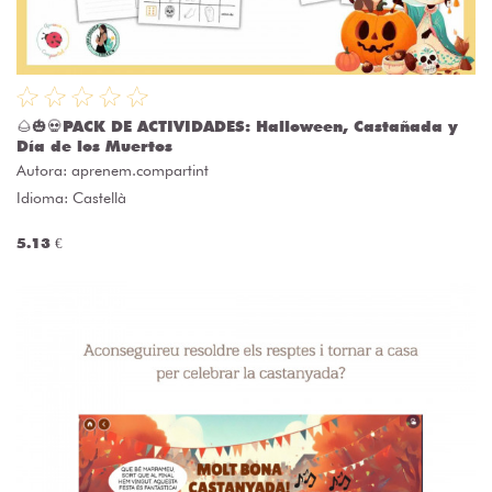
🌰🎃💀PACK DE ACTIVIDADES: Halloween, Castañada y
Día de los Muertos
Autora:
aprenem.compartint
Idioma: Castellà
5.13 €