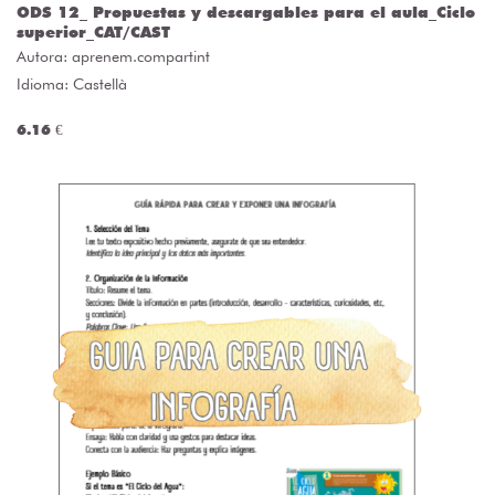
ODS 12_ Propuestas y descargables para el aula_Ciclo
superior_CAT/CAST
Autora:
aprenem.compartint
Idioma: Castellà
6.16 €