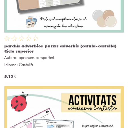
parchís adverbios_parxís adverbis (català-castellà)
Cicle superior
Autora:
aprenem.compartint
Idioma: Castellà
5.13 €