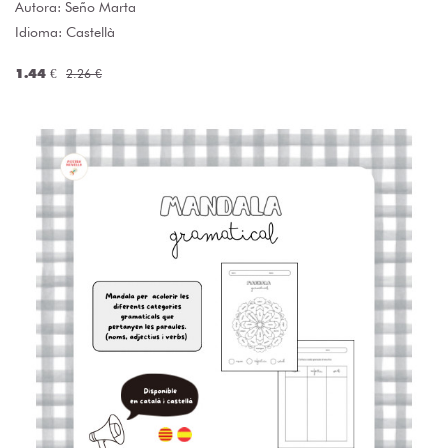
Autora:
Seño Marta
Idioma: Castellà
1.44 €
2.26 €