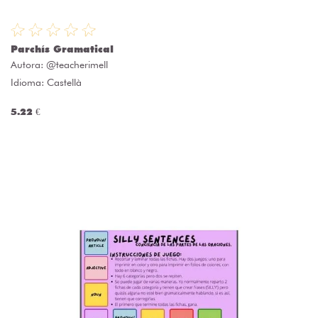
Parchís Gramatical
Autora:
@teacherimell
Idioma: Castellà
5.22 €