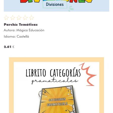
Parchís Temáticas
Autora:
Mágica Educación
Idioma: Castellà
2.61 €