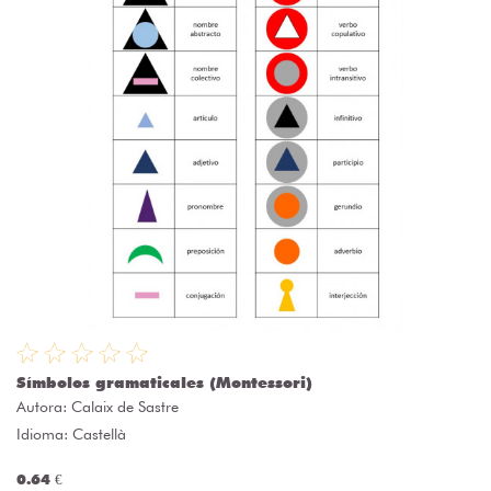
Símbolos gramaticales (Montessori)
Autora:
Calaix de Sastre
Idioma: Castellà
0.64 €