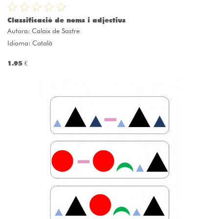
Classificació de noms i adjectius
Autora:
Calaix de Sastre
Idioma: Català
1.95 €