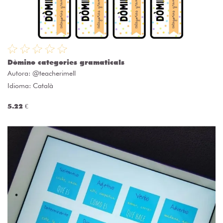
Dòmino categories gramaticals
Autora:
@teacherimell
Idioma: Català
5.22 €