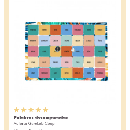
Palabras desamparadas
Autora:
GamLab Coop