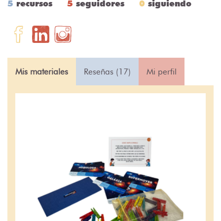
5
recursos
5
seguidores
0
siguiendo
Mis materiales
Reseñas (17)
Mi perfil