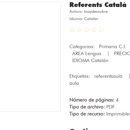
Referents Català
Autora:
tizaydescubre
Idioma: Catalán
Categorias:
Primaria C.I.
ÁREA Lengua
|
PRECI
IDIOMA Catalán
Etiquetas:
referentsaula
aula
Número de páginas:
4
Tipo de archivo:
PDF
Tipo de recurso:
Imprimible