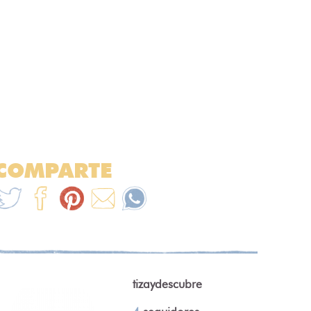
COMPARTE
tizaydescubre