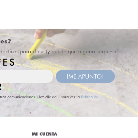
des?
idácticos para clase (y puede que alguna sorpresa
¡ME APUNTO!
tras comunicaciones. Haz clic aquí para ver la
Política de
MI CUENTA