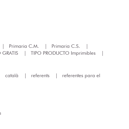
|
Primaria C.M.
|
Primaria C.S.
|
O GRATIS
|
TIPO PRODUCTO Imprimibles
|
|
català
|
referents
|
referentes para el
s