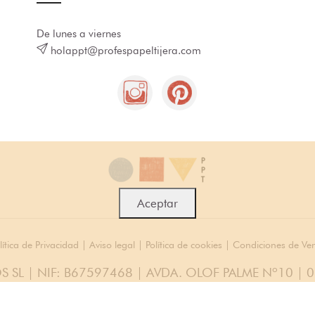
De lunes a viernes
holappt@profespapeltijera.com
Aceptar
lítica de Privacidad
|
Aviso legal
|
Política de cookies
|
Condiciones de Ve
S SL | NIF: B67597468 | AVDA. OLOF PALME Nº10 | 
© 2026 Todos los Derechos Reservados