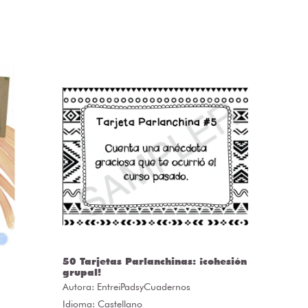
50 Tarjetas Parlanchinas: ¡cohesión
CLASS
grupal!
Autora:
C
Autora:
EntreiPadsyCuadernos
Idioma: 
Idioma: Castellano