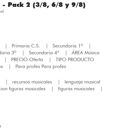
- Pack 2 (3/8, 6/8 y 9/8)
al
.
|
Primaria C.S.
|
Secundaria 1º
|
daria 3º
|
Secundaria 4º
|
ÁREA Música
|
PRECIO Oferta
|
TIPO PRODUCTO
os
|
Para profes Para profes
s
|
recursos musicales
|
lenguaje musical
ion figuras musicales
|
figuras musicales
|
s