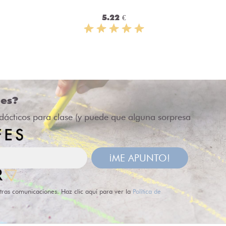
5.22 €
des?
idácticos para clase (y puede que alguna sorpresa
¡ME APUNTO!
tras comunicaciones. Haz clic aquí para ver la
Política de