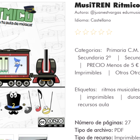
MusiTREN Rítmico 
Autora:
@juanestvargas edumusic
Idioma: Castellano
Categorias:
Primaria C.M
Secundaria 2º
|
Secun
|
PRECIO Menos de 5 €
Imprimibles
|
Otros Otr
Etiquetas:
ritmos musicale
|
imprimibles
|
durac
recursos aula
Número de páginas:
27
Tipo de archivo:
PDF
Tipo de recurso:
Imprimible