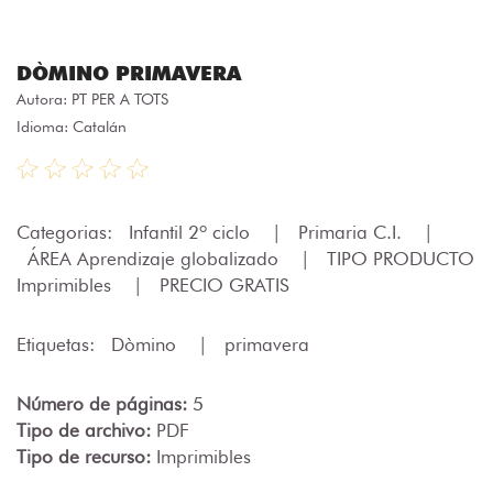
DÒMINO PRIMAVERA
Autora:
PT PER A TOTS
Idioma: Catalán
Categorias:
Infantil 2º ciclo
|
Primaria C.I.
|
ÁREA Aprendizaje globalizado
|
TIPO PRODUCTO
Imprimibles
|
PRECIO GRATIS
Etiquetas:
Dòmino
|
primavera
Número de páginas:
5
Tipo de archivo:
PDF
Tipo de recurso:
Imprimibles