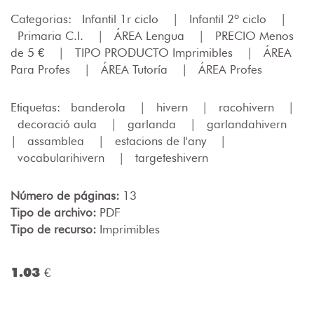
Categorias:
Infantil 1r ciclo
|
Infantil 2º ciclo
|
Primaria C.I.
|
ÁREA Lengua
|
PRECIO Menos
de 5 €
|
TIPO PRODUCTO Imprimibles
|
ÁREA
Para Profes
|
ÁREA Tutoría
|
ÁREA Profes
Etiquetas:
banderola
|
hivern
|
racohivern
|
decoració aula
|
garlanda
|
garlandahivern
|
assamblea
|
estacions de l'any
|
vocabularihivern
|
targeteshivern
Número de páginas:
13
Tipo de archivo:
PDF
Tipo de recurso:
Imprimibles
1.03 €