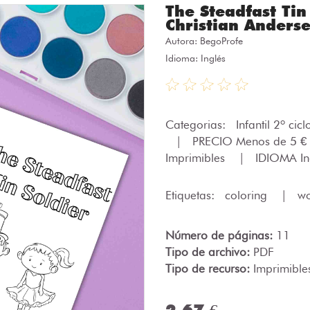
The Steadfast Tin
Christian Anderse
Autora:
BegoProfe
Idioma: Inglés
Categorias:
Infantil 2º cic
|
PRECIO Menos de 5 €
Imprimibles
|
IDIOMA In
Etiquetas:
coloring
|
wo
Número de páginas:
11
Tipo de archivo:
PDF
Tipo de recurso:
Imprimible
2.67 €