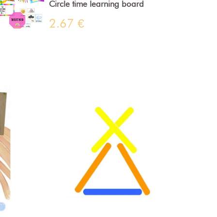
Circle time learning board
2.67 €