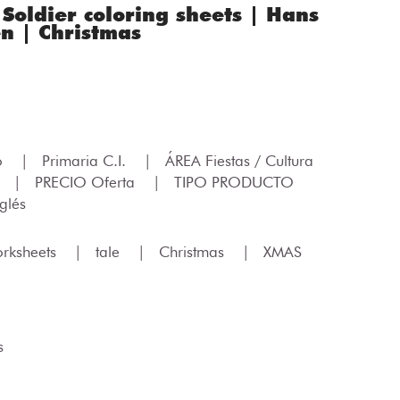
 Soldier coloring sheets | Hans
n | Christmas
lo
|
Primaria C.I.
|
ÁREA Fiestas / Cultura
|
PRECIO Oferta
|
TIPO PRODUCTO
glés
rksheets
|
tale
|
Christmas
|
XMAS
s