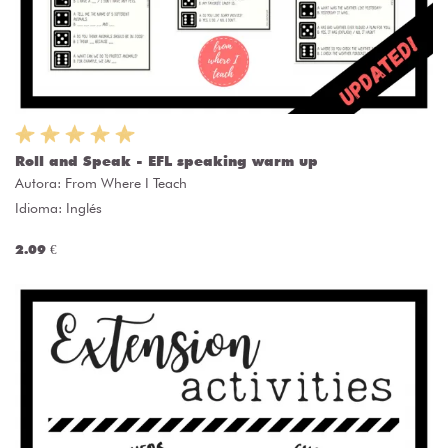
Roll and Speak - EFL speaking warm up
Autora:
From Where I Teach
Idioma: Inglés
2.09 €