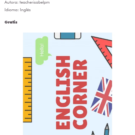
Autora:
teacherisabelpm
Idioma: Inglés
Gratis