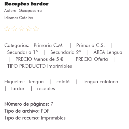
Receptes tardor
Autora:
Guixipissarra
Idioma: Catalán
Categorias:
Primaria C.M.
|
Primaria C.S.
|
Secundaria 1º
|
Secundaria 2º
|
ÁREA Lengua
|
PRECIO Menos de 5 €
|
PRECIO Oferta
|
TIPO PRODUCTO Imprimibles
Etiquetas:
lengua
|
català
|
llengua catalana
|
tardor
|
receptes
Número de páginas:
7
Tipo de archivo:
PDF
Tipo de recurso:
Imprimibles