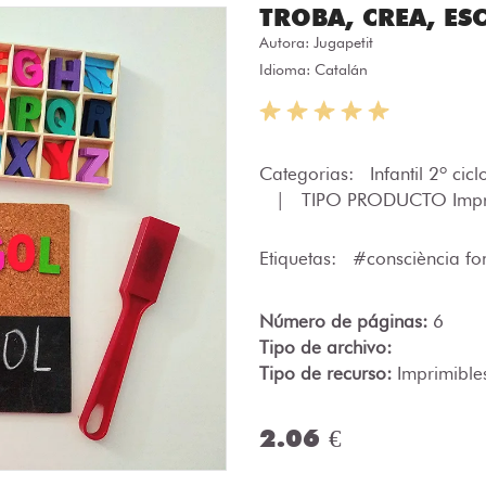
TROBA, CREA, ES
Autora:
Jugapetit
Idioma: Catalán
Categorias:
Infantil 2º cic
|
TIPO PRODUCTO Impr
Etiquetas:
#consciència f
Número de páginas:
6
Tipo de archivo:
Tipo de recurso:
Imprimible
2.06 €