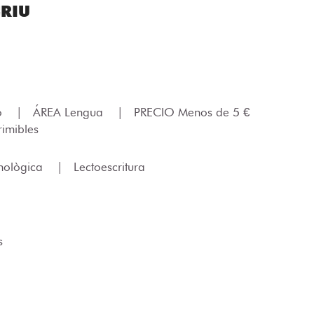
CRIU
lo
|
ÁREA Lengua
|
PRECIO Menos de 5 €
imibles
onològica
|
Lectoescritura
s