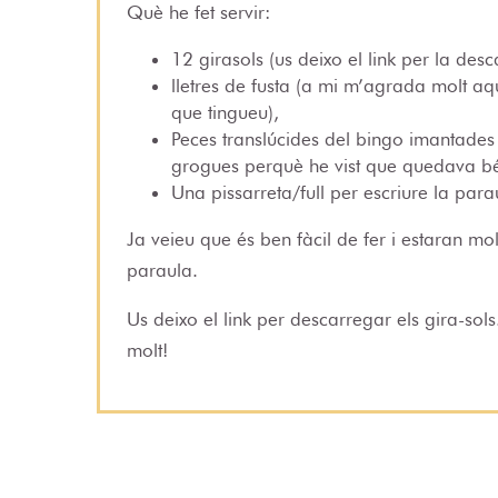
Què he fet servir:
12 girasols (us deixo el link per la desc
lletres de fusta (a mi m’agrada molt aque
que tingueu),
Peces translúcides del bingo imantades a
grogues perquè he vist que quedava bé 
Una pissarreta/full per escriure la para
Ja veieu que és ben fàcil de fer i estaran mol
paraula.
Us deixo el link per descarregar els gira-sol
molt!