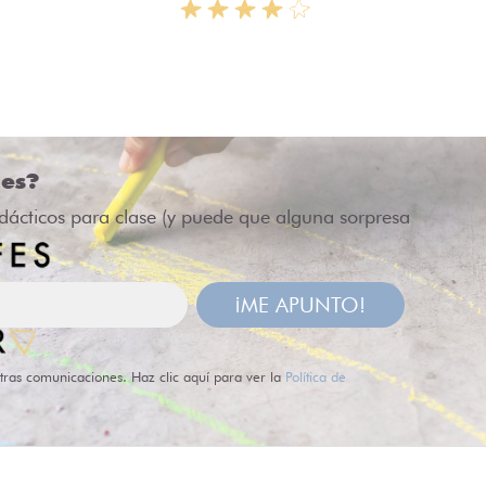
des?
idácticos para clase (y puede que alguna sorpresa
¡ME APUNTO!
tras comunicaciones. Haz clic aquí para ver la
Política de