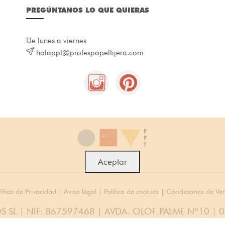
PREGÚNTANOS LO QUE QUIERAS
De lunes a viernes
holappt@profespapeltijera.com
Aceptar
lítica de Privacidad
|
Aviso legal
|
Política de cookies
|
Condiciones de Ve
S SL | NIF: B67597468 | AVDA. OLOF PALME Nº10 | 