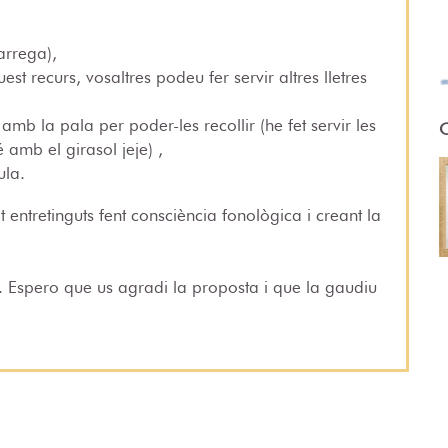
arrega),
st recurs, vosaltres podeu fer servir altres lletres
mb la pala per poder-les recollir (he fet servir les
O
amb el girasol jeje) ,
ula.
t entretinguts fent consciència fonològica i creant la
s. Espero que us agradi la proposta i que la gaudiu