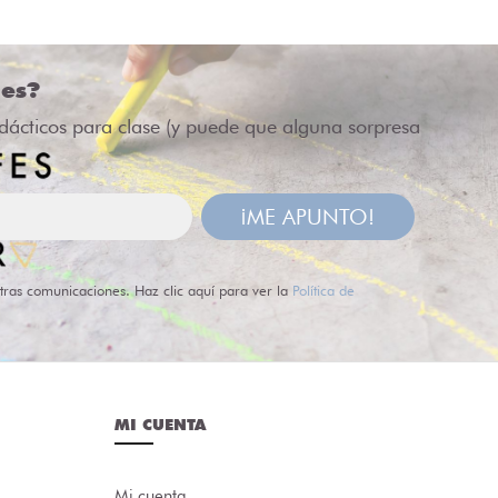
des?
idácticos para clase (y puede que alguna sorpresa
¡ME APUNTO!
tras comunicaciones. Haz clic aquí para ver la
Política de
MI CUENTA
Mi cuenta