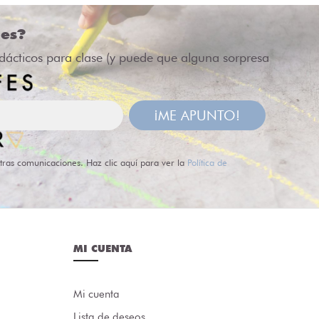
des?
idácticos para clase (y puede que alguna sorpresa
¡ME APUNTO!
tras comunicaciones. Haz clic aquí para ver la
Política de
MI CUENTA
Mi cuenta
Lista de deseos