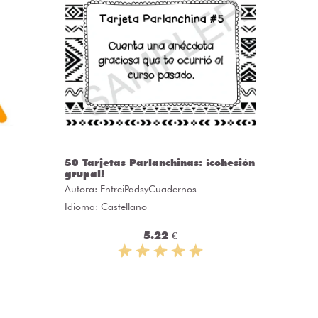
50 Tarjetas Parlanchinas: ¡cohesión
CLASS
grupal!
Autora:
C
Autora:
EntreiPadsyCuadernos
Idioma: 
Idioma: Castellano
5.22 €