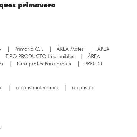
ques primavera
lo
|
Primaria C.I.
|
ÁREA Mates
|
ÁREA
|
TIPO PRODUCTO Imprimibles
|
ÁREA
es
|
Para profes Para profes
|
PRECIO
il
|
racons matemàtics
|
racons de
s