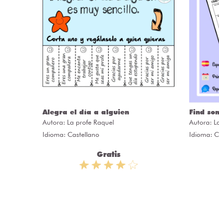
ÒRIES
Alegra el día a alguien
Find so
Autora:
La profe Raquel
Autora:
L
Idioma: Castellano
Idioma: C
Gratis