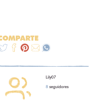
COMPARTE
Lily07
8
seguidores