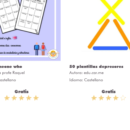
meone who
50 plantillas depresores
a profe Raquel
Autora:
edu.car.me
astellano
Idioma: Castellano
Gratis
Gratis