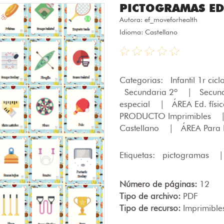
PICTOGRAMAS ED
Autora:
ef_moveforhealth
Idioma: Castellano
Categorias:
Infantil 1r cic
Secundaria 2º
|
Secun
especial
|
ÁREA Ed. físi
PRODUCTO Imprimibles
Castellano
|
ÁREA Para 
Etiquetas:
pictogramas
Número de páginas:
12
Tipo de archivo:
PDF
Tipo de recurso:
Imprimible