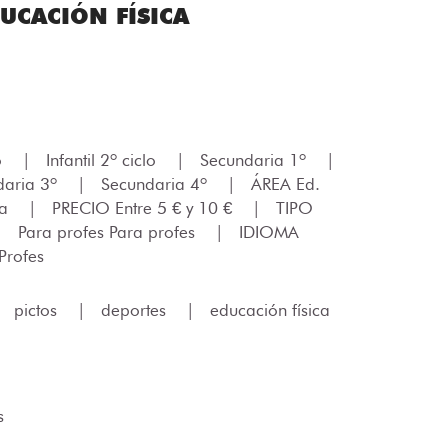
UCACIÓN FÍSICA
lo
|
Infantil 2º ciclo
|
Secundaria 1º
|
daria 3º
|
Secundaria 4º
|
ÁREA Ed.
ca
|
PRECIO Entre 5 € y 10 €
|
TIPO
|
Para profes Para profes
|
IDIOMA
Profes
|
pictos
|
deportes
|
educación física
s