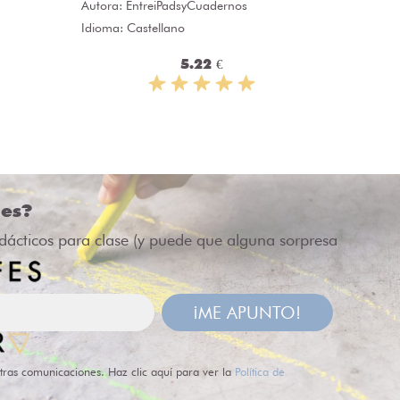
Autora:
EntreiPadsyCuadernos
Idioma: 
Idioma: Castellano
5.22 €
des?
idácticos para clase (y puede que alguna sorpresa
¡ME APUNTO!
tras comunicaciones. Haz clic aquí para ver la
Política de