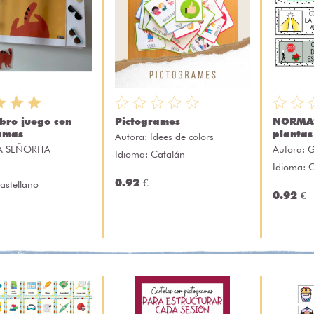
ibro juego con
Pictogrames
NORMAS
amas
plantas
Autora:
Idees de colors
A SEÑORITA
Autora:
G
Idioma: Catalán
I
Idioma: C
0.92 €
astellano
0.92 €