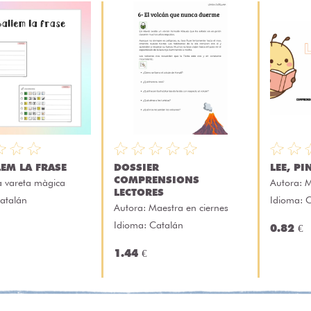
LEM LA FRASE
DOSSIER
LEE, PI
COMPRENSIONS
a vareta màgica
Autora:
M
LECTORES
atalán
Idioma: C
Autora:
Maestra en ciernes
Idioma: Catalán
0.82 €
1.44 €