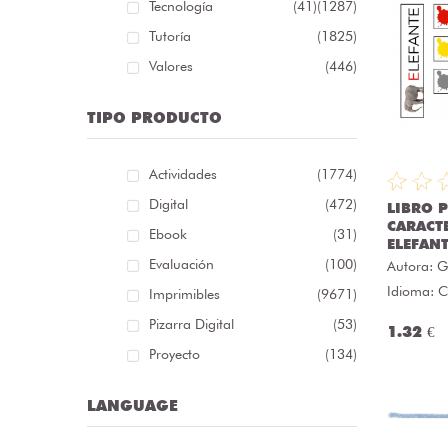
Tecnología
(41)
(1287)
Tutoría
(1825)
Valores
(446)
TIPO PRODUCTO
Actividades
(1774)
Digital
(472)
LIBRO 
CARACT
Ebook
(31)
ELEFAN
Evaluación
(100)
Autora:
G
Idioma: C
Imprimibles
(9671)
Pizarra Digital
(53)
1.32 €
Proyecto
(134)
LANGUAGE