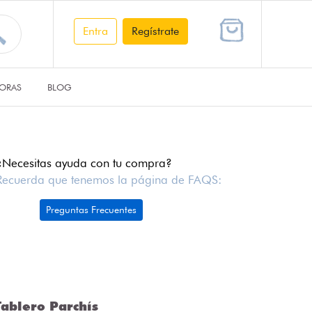
Entra
Regístrate
ORAS
BLOG
¿Necesitas ayuda con tu compra?
Recuerda que tenemos la página de FAQS:
Preguntas Frecuentes
ablero Parchís