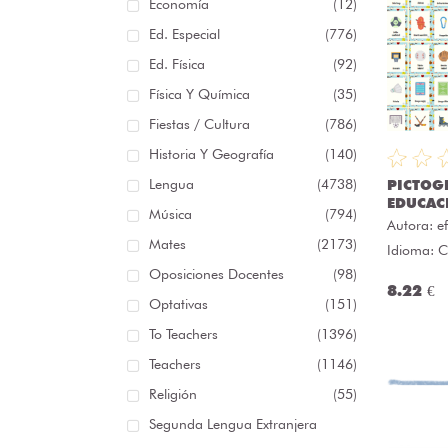
Economía
(12)
Ed. Especial
(776)
Ed. Física
(92)
Física Y Química
(35)
Fiestas / Cultura
(786)
Historia Y Geografía
(140)
Lengua
(4738)
PICTOG
EDUCAC
Música
(794)
Autora:
e
Mates
(2173)
Idioma: C
Oposiciones Docentes
(98)
8.22 €
Optativas
(151)
To Teachers
(1396)
Teachers
(1146)
Religión
(55)
Segunda Lengua Extranjera