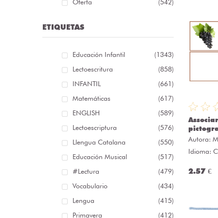
Oferta
(542)
ETIQUETAS
Educación Infantil
(1343)
Lectoescritura
(858)
INFANTIL
(661)
Matemáticas
(617)
ENGLISH
(589)
Associa
Lectoescriptura
(576)
pictogr
Autora:
M
Llengua Catalana
(550)
Idioma: C
Educación Musical
(517)
2.57 €
#lectura
(479)
Vocabulario
(434)
Lengua
(415)
Primavera
(412)