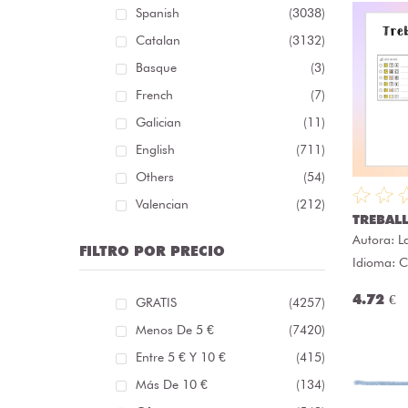
Spanish
(3038)
Catalan
(3132)
Basque
(3)
French
(7)
Galician
(11)
English
(711)
Others
(54)
Valencian
(212)
TREBAL
Autora:
L
FILTRO POR PRECIO
Idioma: C
4.72 €
GRATIS
(4257)
Menos De 5 €
(7420)
Entre 5 € Y 10 €
(415)
Más De 10 €
(134)