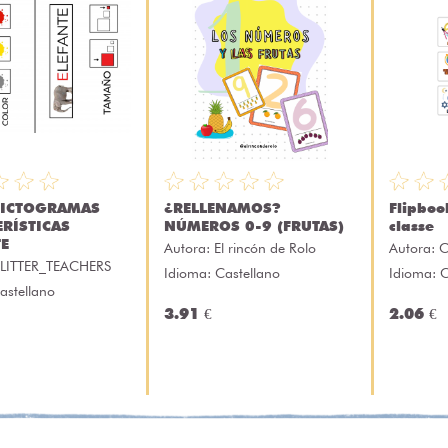
PICTOGRAMAS
¿RELLENAMOS?
Flipboo
ERÍSTICAS
NÚMEROS 0-9 (FRUTAS)
classe
TE
Autora:
El rincón de Rolo
Autora:
C
LITTER_TEACHERS
Idioma: Castellano
Idioma: 
astellano
3.91 €
2.06 €