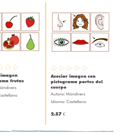
 imagen
Asociar imagen con
ama frutas
pictograma partes del
cuerpo
óndivers
Autora:
Móndivers
astellano
Idioma: Castellano
2.57 €