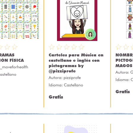
RAMAS
Carteles para Música en
NOMBR
IÓN FÍSICA
castellano e inglés con
PICTOG
pictogramas by
MAGOS
f_moveforhealth
@pizziprofe
Autora:
G
astellano
Autora:
pizziprofe
Idioma: C
Idioma: Castellano
Gratis
Gratis