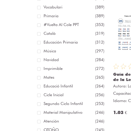
Vocabulari
(389)
Primaria
(389)
#Vuelta Al Cole PPT
(353)
Català
(319)
Educación Primaria
(312)
Música
(297)
Navidad
(284)
Imprimible
(272)
Guía de
Mates
(265)
de la L
Educació Infantil
(264)
Autora:
L
Capacitac
Cicle Inicial
(256)
Idioma: C
Segundo Ciclo Infantil
(253)
Material Manipulativo
(246)
1.03 €
Atención
(246)
OTOÑO
(245)