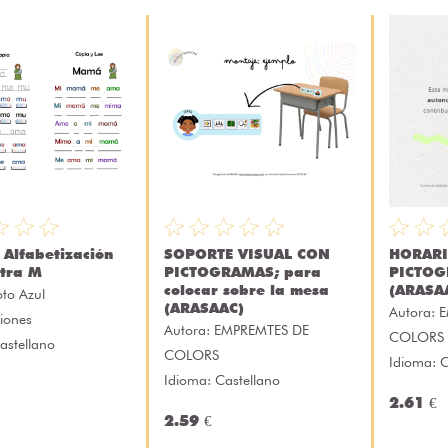
 Alfabetización
SOPORTE VISUAL CON
HORARI
etra M
PICTOGRAMAS; para
PICTO
colocar sobre la mesa
(ARASA
oto Azul
(ARASAAC)
Autora:
E
iones
Autora:
EMPREMTES DE
COLORS
astellano
COLORS
Idioma: C
Idioma: Castellano
2.61 €
2.59 €