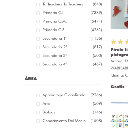
To Teachers To Teachers
(848)
Primaria C.I.
(7389)
Primaria C.M.
(5471)
Primaria C.S.
(4261)
Secundaria 1º
(1156)
Secundaria 2º
(817)
Pirulo l
pictogr
Secundaria 3º
(500)
Autora:
L
Secundaria 4º
(467)
WABISAB
Idioma: C
ÁREA
Gratis
Aprendizaje Globalizado
(2266)
Arte
(509)
Biology
(146)
Conocimiento Del Medio
(1508)