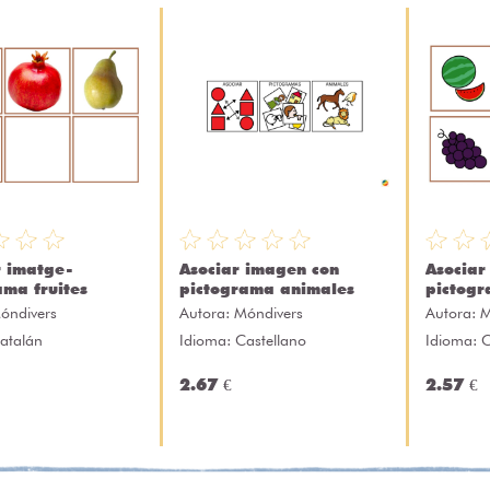
r imatge-
Asociar imagen con
Asociar
ama fruites
pictograma animales
pictogr
óndivers
Autora:
Móndivers
Autora:
M
atalán
Idioma: Castellano
Idioma: C
2.67 €
2.57 €