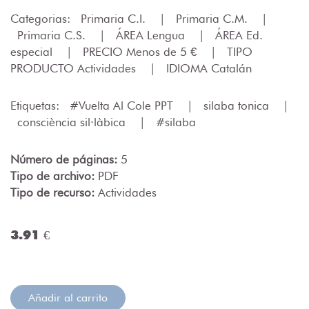
Categorias:
Primaria C.I.
|
Primaria C.M.
|
Primaria C.S.
|
ÁREA Lengua
|
ÁREA Ed.
especial
|
PRECIO Menos de 5 €
|
TIPO
PRODUCTO Actividades
|
IDIOMA Catalán
Etiquetas:
#Vuelta Al Cole PPT
|
silaba tonica
|
consciència sil·làbica
|
#silaba
Número de páginas:
5
Tipo de archivo:
PDF
Tipo de recurso:
Actividades
3.91 €
Añadir al carrito