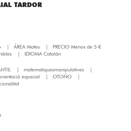
AIAL TARDOR
lo
|
ÁREA Mates
|
PRECIO Menos de 5 €
ibles
|
IDIOMA Catalán
ANTIL
|
matematiquesmanipulatives
|
orientació espacial
|
OTOÑO
|
cionalitat
s