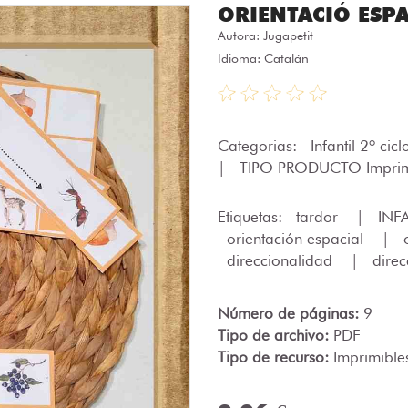
ORIENTACIÓ ESP
Autora:
Jugapetit
Idioma: Catalán
Categorias:
Infantil 2º cic
|
TIPO PRODUCTO Imprim
Etiquetas:
tardor
|
INF
orientación espacial
|
direccionalidad
|
direc
Número de páginas:
9
Tipo de archivo:
PDF
Tipo de recurso:
Imprimible