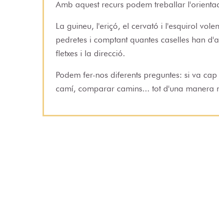
Amb aquest recurs podem treballar l'orientac
La guineu, l'eriçó, el cervató i l'esquirol vo
pedretes i comptant quantes caselles han d
fletxes i la direcció.
Podem fer-nos diferents preguntes: si va cap 
camí, comparar camins... tot d'una manera m