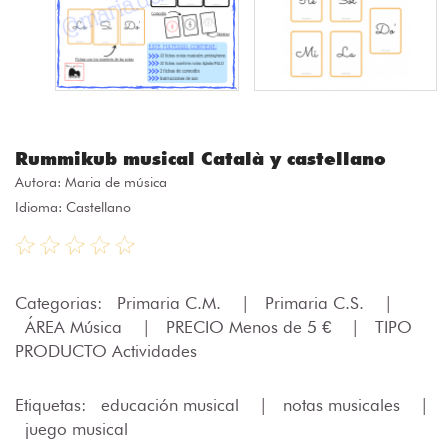
Rummikub musical Català y castellano
Autora:
Maria de música
Idioma: Castellano
Categorias:
Primaria C.M.
|
Primaria C.S.
|
ÁREA Música
|
PRECIO Menos de 5 €
|
TIPO
PRODUCTO Actividades
Etiquetas:
educación musical
|
notas musicales
|
juego musical