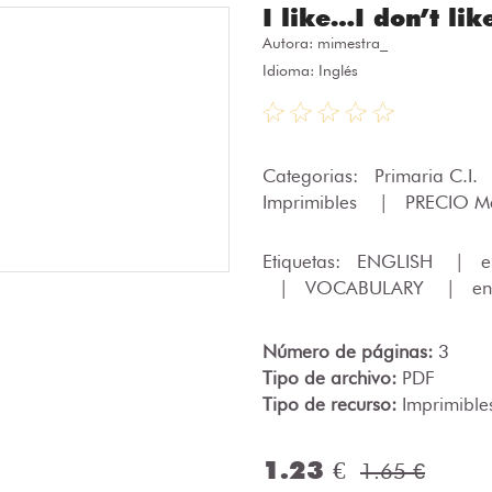
I like…I don’t lik
Autora:
mimestra_
Idioma: Inglés
Categorias:
Primaria C.I.
Imprimibles
|
PRECIO M
Etiquetas:
ENGLISH
|
e
|
VOCABULARY
|
en
Número de páginas:
3
Tipo de archivo:
PDF
Tipo de recurso:
Imprimible
1.23 €
1.65 €