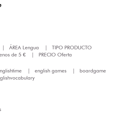
e
|
ÁREA Lengua
|
TIPO PRODUCTO
enos de 5 €
|
PRECIO Oferta
nglishtime
|
english games
|
boardgame
glishvocabulary
s