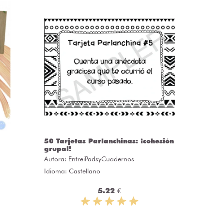
50 Tarjetas Parlanchinas: ¡cohesión
CLASS
grupal!
Autora:
C
Autora:
EntreiPadsyCuadernos
Idioma: 
Idioma: Castellano
5.22 €