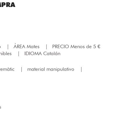
MPRA
lo
|
ÁREA Mates
|
PRECIO Menos de 5 €
ibles
|
IDIOMA Catalán
temàtic
|
material manipulativo
|
s