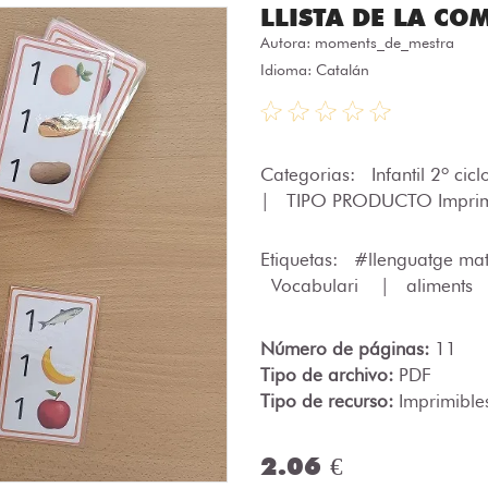
LLISTA DE LA CO
Autora:
moments_de_mestra
Idioma: Catalán
Categorias:
Infantil 2º cic
|
TIPO PRODUCTO Imprim
Etiquetas:
#llenguatge ma
Vocabulari
|
aliments
Número de páginas:
11
Tipo de archivo:
PDF
Tipo de recurso:
Imprimible
2.06 €