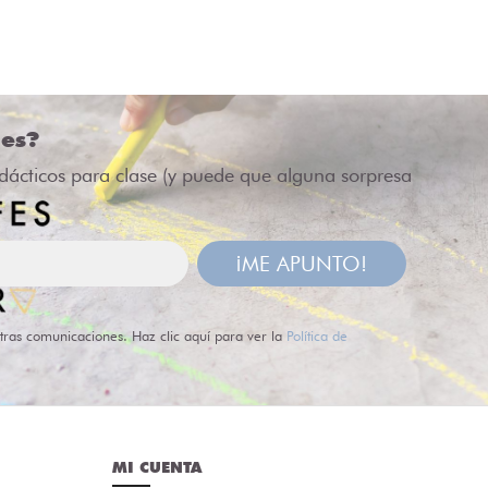
des?
idácticos para clase (y puede que alguna sorpresa
¡ME APUNTO!
tras comunicaciones. Haz clic aquí para ver la
Política de
MI CUENTA