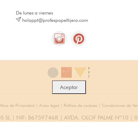
De lunes a viernes
holappt@profespapeltijera.com
Aceptar
lítica de Privacidad
|
Aviso legal
|
Política de cookies
|
Condiciones de Ve
S SL | NIF: B67597468 | AVDA. OLOF PALME Nº10 | 
© 2026 Todos los Derechos Reservados