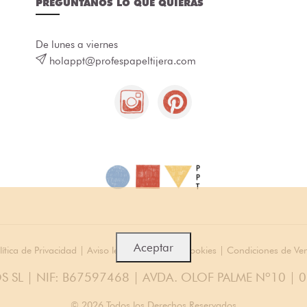
PREGÚNTANOS LO QUE QUIERAS
De lunes a viernes
holappt@profespapeltijera.com
Aceptar
lítica de Privacidad
|
Aviso legal
|
Política de cookies
|
Condiciones de Ve
S SL | NIF: B67597468 | AVDA. OLOF PALME Nº10 | 
© 2026 Todos los Derechos Reservados