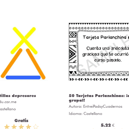
tillas depresores
50 Tarjetas Parlanchinas: ¡
grupal!
du.car.me
Autora:
EntreiPadsyCuadernos
astellano
Idioma: Castellano
Gratis
5.22 €