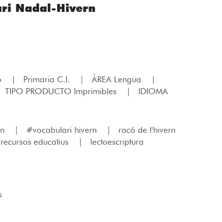
ari Nadal-Hivern
lo
|
Primaria C.I.
|
ÁREA Lengua
|
TIPO PRODUCTO Imprimibles
|
IDIOMA
rn
|
#vocabulari hivern
|
racó de l'hivern
recursos educatius
|
lectoescriptura
s