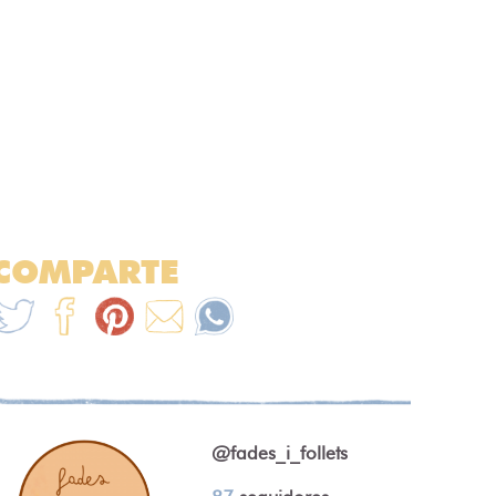
COMPARTE
@fades_i_follets