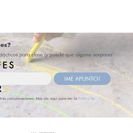
des?
idácticos para clase (y puede que alguna sorpresa
¡ME APUNTO!
tras comunicaciones. Haz clic aquí para ver la
Política de