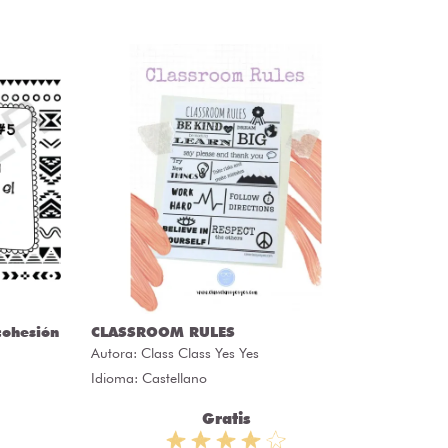
cohesión
CLASSROOM RULES
CARTAS
Autora:
Class Class Yes Yes
Autora:
Idioma: Castellano
Idioma: 
Gratis