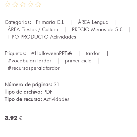
Categorias:
Primaria C.I.
|
ÁREA Lengua
|
ÁREA Fiestas / Cultura
|
PRECIO Menos de 5 €
|
TIPO PRODUCTO Actividades
Etiquetas:
#HalloweenPPT🦇
|
tardor
|
#vocabulari tardor
|
primer cicle
|
#recursosperalatardor
Número de páginas:
31
Tipo de archivo:
PDF
Tipo de recurso:
Actividades
3.92 €