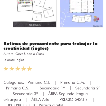
Rutinas de pensamiento para trabajar la
creatividad (inglés)
Autora:
Once Upon a Class
Idioma: Inglés
Categorias:
Primaria C.I.
|
Primaria C.M.
|
Primaria C.S.
|
Secundaria 1º
|
Secundaria 2º
|
Secundaria 3º
|
ÁREA Segunda lengua
extranjera
|
ÁREA Arte
|
PRECIO GRATIS
|
TIPO PRODUCTO Pizarra digital