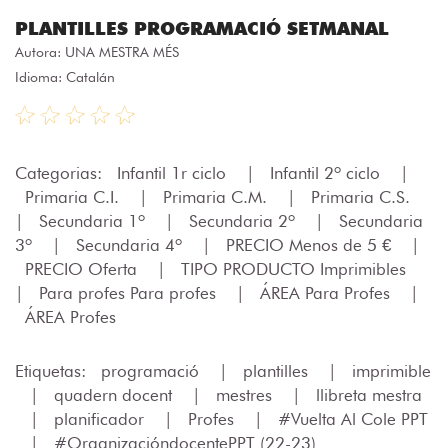
PLANTILLES PROGRAMACIÓ SETMANAL
Autora:
UNA MESTRA MÉS
Idioma: Catalán
Categorias:
Infantil 1r ciclo
|
Infantil 2º ciclo
|
Primaria C.I.
|
Primaria C.M.
|
Primaria C.S.
|
Secundaria 1º
|
Secundaria 2º
|
Secundaria
3º
|
Secundaria 4º
|
PRECIO Menos de 5 €
|
PRECIO Oferta
|
TIPO PRODUCTO Imprimibles
|
Para profes Para profes
|
ÁREA Para Profes
|
ÁREA Profes
Etiquetas:
programació
|
plantilles
|
imprimible
|
quadern docent
|
mestres
|
llibreta mestra
|
planificador
|
Profes
|
#Vuelta Al Cole PPT
|
#OrganizacióndocentePPT (22-23)