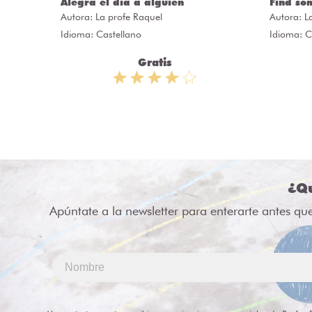
ÒRIES
Alegra el día a alguien
Find so
Autora:
La profe Raquel
Autora:
L
Idioma: Castellano
Idioma: C
Gratis
¿Qu
Apúntate a la newsletter para enterarte antes qu