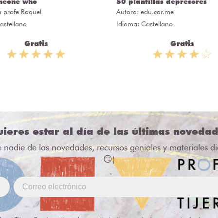
meone who
50 plantillas depresores
a profe Raquel
Autora:
edu.car.me
astellano
Idioma: Castellano
Gratis
Gratis
ieres estar al día de las últimas noveda
e nadie de las novedades, recursos geniales y materiales d
😏)