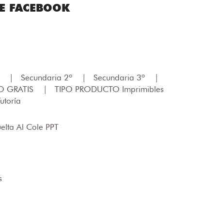
TE FACEBOOK
º
|
Secundaria 2º
|
Secundaria 3º
|
O GRATIS
|
TIPO PRODUCTO Imprimibles
utoría
elta Al Cole PPT
s