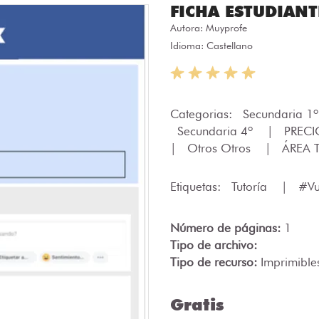
FICHA ESTUDIAN
Autora:
Muyprofe
Idioma: Castellano
Categorias:
Secundaria 1
Secundaria 4º
|
PRECI
|
Otros Otros
|
ÁREA T
Etiquetas:
Tutoría
|
#Vu
Número de páginas:
1
Tipo de archivo:
Tipo de recurso:
Imprimible
Gratis