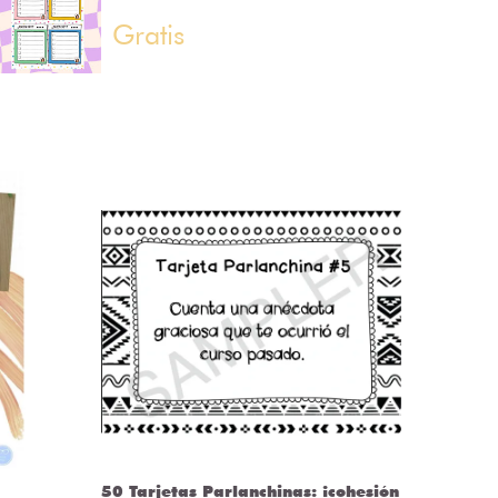
Gratis
50 Tarjetas Parlanchinas: ¡cohesión
CLASS