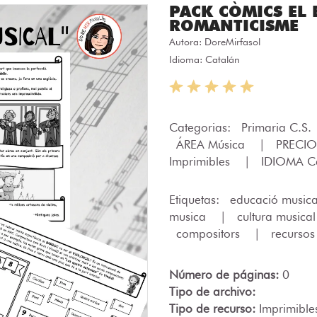
PACK CÒMICS EL B
ROMANTICISME
Autora:
DoreMirfasol
Idioma: Catalán
Categorias:
Primaria C.S.
ÁREA Música
|
PRECIO
Imprimibles
|
IDIOMA C
Etiquetas:
educació music
musica
|
cultura musica
compositors
|
recursos
Número de páginas:
0
Tipo de archivo:
Tipo de recurso:
Imprimible