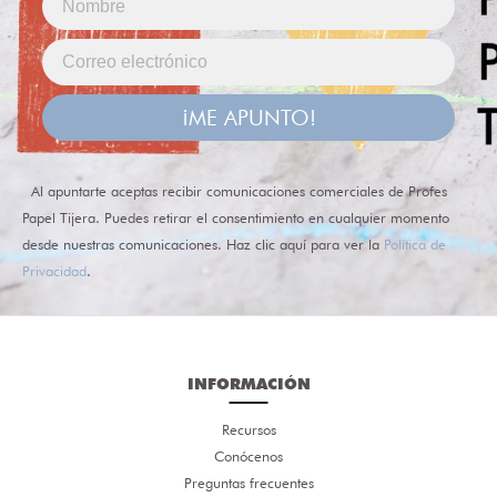
¡ME APUNTO!
Al apuntarte aceptas recibir comunicaciones comerciales de Profes
Papel Tijera. Puedes retirar el consentimiento en cualquier momento
desde nuestras comunicaciones. Haz clic aquí para ver la
Política de
Privacidad
.
INFORMACIÓN
Recursos
Conócenos
Preguntas frecuentes